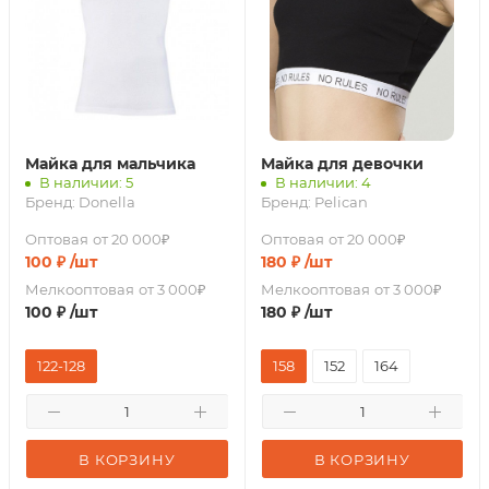
Майка для мальчика
Майка для девочки
В наличии: 5
В наличии: 4
Бренд:
Donella
Бренд:
Pelican
Оптовая
от 20 000₽
Оптовая
от 20 000₽
100
₽
/шт
180
₽
/шт
Мелкооптовая
от 3 000₽
Мелкооптовая
от 3 000₽
100
₽
/шт
180
₽
/шт
122-128
158
152
164
В КОРЗИНУ
В КОРЗИНУ