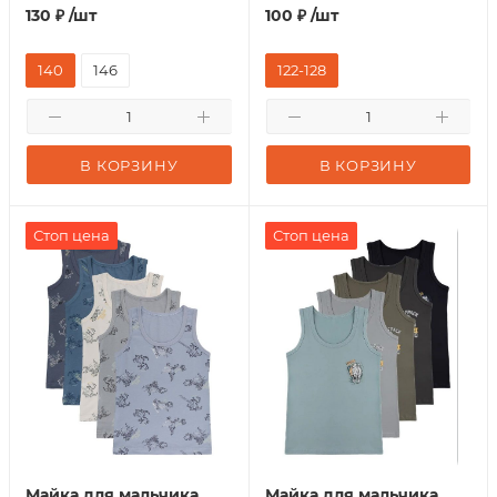
130
₽
/шт
100
₽
/шт
140
146
122-128
В КОРЗИНУ
В КОРЗИНУ
Стоп цена
Стоп цена
Майка для мальчика
Майка для мальчика