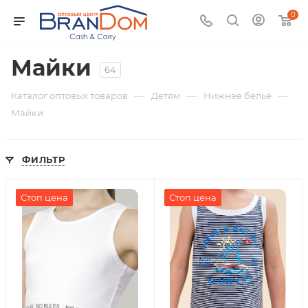
0
Майки
64
—
—
—
Каталог оптовых товаров
Детям
Нижнее белье
Майки
ФИЛЬТР
Стоп цена
Стоп цена