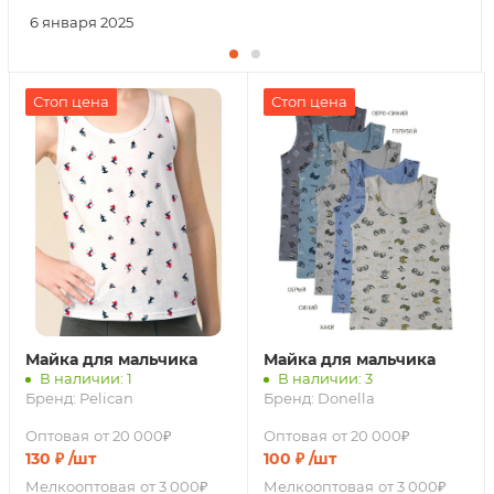
6 января 2025
Стоп цена
Стоп цена
Майка для мальчика
Майка для мальчика
В наличии: 1
В наличии: 3
Бренд:
Pelican
Бренд:
Donella
Оптовая
от 20 000₽
Оптовая
от 20 000₽
130
₽
/шт
100
₽
/шт
Мелкооптовая
от 3 000₽
Мелкооптовая
от 3 000₽