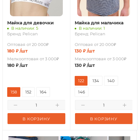
Майка для девочки
Майка для мальчика
В наличии: 5
В наличии: 1
Бренд:
Pelican
Бренд:
Pelican
Оптовая
от 20 000₽
Оптовая
от 20 000₽
180
₽
/шт
130
₽
/шт
Мелкооптовая
от 3 000₽
Мелкооптовая
от 3 000₽
180
₽
/шт
130
₽
/шт
122
134
140
158
152
164
146
В КОРЗИНУ
В КОРЗИНУ