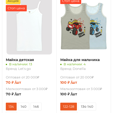
Акция
Стоп цена
Стоп цена
Майка детская
Майка для мальчика
В наличии: 13
В наличии: 4
Бренд:
Let's go
Бренд:
Donella
Оптовая
от 20 000₽
Оптовая
от 20 000₽
70
₽
/шт
100
₽
/шт
Мелкооптовая
от 3 000₽
Мелкооптовая
от 3 000₽
70
₽
/шт
100
₽
/шт
134
140
146
122-128
134-140