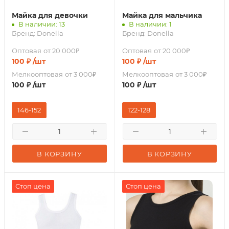
Майка для девочки
Майка для мальчика
В наличии: 13
В наличии: 1
Бренд:
Donella
Бренд:
Donella
Оптовая
от 20 000₽
Оптовая
от 20 000₽
100
₽
/шт
100
₽
/шт
Мелкооптовая
от 3 000₽
Мелкооптовая
от 3 000₽
100
₽
/шт
100
₽
/шт
146-152
122-128
В КОРЗИНУ
В КОРЗИНУ
Стоп цена
Стоп цена