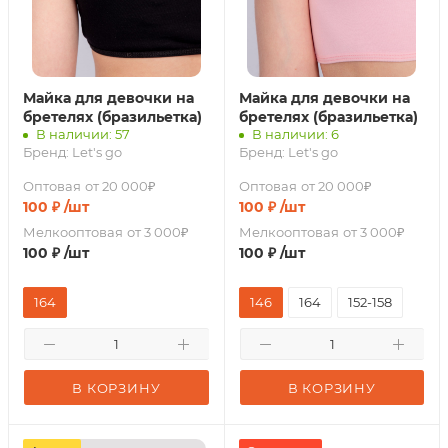
Майка для девочки на
Майка для девочки на
бретелях (бразильетка)
бретелях (бразильетка)
В наличии: 57
В наличии: 6
Бренд:
Let's go
Бренд:
Let's go
Оптовая
от 20 000₽
Оптовая
от 20 000₽
100
₽
/шт
100
₽
/шт
Мелкооптовая
от 3 000₽
Мелкооптовая
от 3 000₽
100
₽
/шт
100
₽
/шт
164
146
164
152-158
В КОРЗИНУ
В КОРЗИНУ