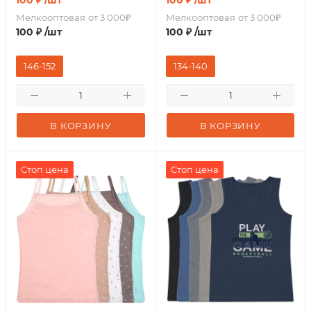
100
₽
/шт
100
₽
/шт
Мелкооптовая
от 3 000₽
Мелкооптовая
от 3 000₽
100
₽
/шт
100
₽
/шт
146-152
134-140
В КОРЗИНУ
В КОРЗИНУ
Стоп цена
Стоп цена