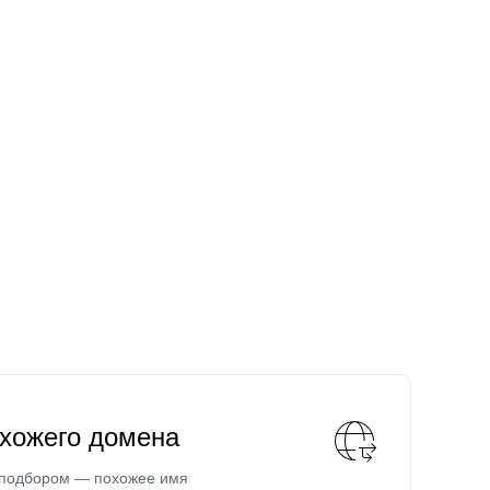
охожего домена
 подбором — похожее имя